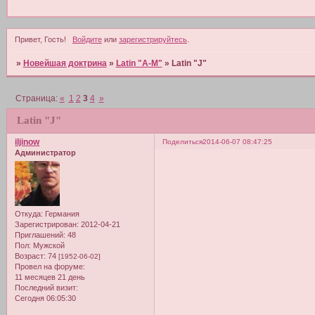
Привет, Гость!
Войдите
или
зарегистрируйтесь
.
»
Новейшая доктрина
»
Latin "A-M"
»
Latin "J"
Страница:
«
1
2
3
4
»
Latin "J"
iljinow
Поделиться
2014-06-07 08:47:25
Администратор
Откуда:
Германия
Зарегистрирован
: 2012-04-21
Приглашений:
48
Пол:
Мужской
Возраст:
74
[1952-06-02]
Провел на форуме:
11 месяцев 21 день
Последний визит:
Сегодня 06:05:30