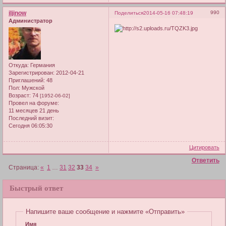
iljinow
990
Поделиться
2014-05-16 07:48:19
Администратор
Откуда:
Германия
Зарегистрирован
: 2012-04-21
Приглашений:
48
Пол:
Мужской
Возраст:
74
[1952-06-02]
Провел на форуме:
11 месяцев 21 день
Последний визит:
Сегодня 06:05:30
Цитировать
Ответить
Страница:
«
1
…
31
32
33
34
»
Быстрый ответ
Напишите ваше сообщение и нажмите «Отправить»
Имя