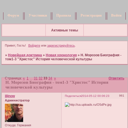
Форум
Участники
Правила
Регистрация
Войти
Активные темы
Привет, Гость!
Войдите
или
зарегистрируйтесь
.
»
Новейшая доктрина
»
Новая хронология
»
Н. Морозов Биография -
том1-3 "Христос" История человеческой культуры
Страница:
«
1
…
31
32
33
34
»
Ответить
Н. Морозов Биография - том1-3 "Христос" История
человеческой культуры
iljinow
961
Поделиться
2014-05-12 00:06:23
Администратор
Откуда:
Германия