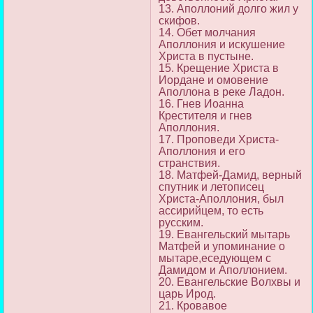
13. Аполлоний долго жил у
скифов.
14. Обет молчания
Аполлония и искушение
Христа в пустыне.
15. Крещение Христа в
Иордане и омовение
Аполлона в реке Ладон.
16. Гнев Иоанна
Крестителя и гнев
Аполлония.
17. Проповеди Христа-
Аполлония и его
странствия.
18. Матфей-Дамид, верный
спутник и летописец
Христа-Аполлония, был
ассирийцем, то есть
русским.
19. Евангельский мытарь
Матфей и упоминание о
мытаре,еседующем с
Дамидом и Аполлонием.
20. Евангельские Волхвы и
царь Ирод.
21. Кровавое