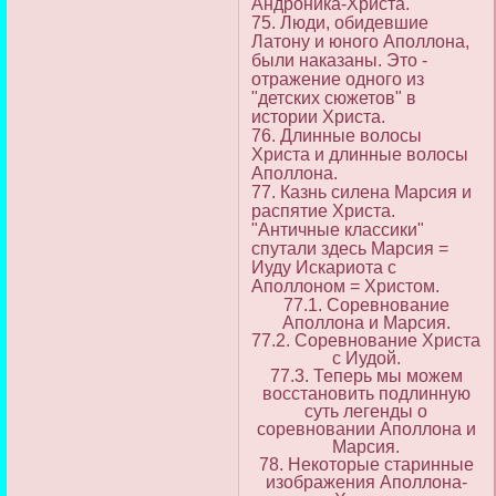
Андроника-Христа.
75. Люди, обидевшие
Латону и юного Аполлона,
были наказаны. Это -
отражение одного из
"детских сюжетов" в
истории Христа.
76. Длинные волосы
Христа и длинные волосы
Аполлона.
77. Казнь силена Марсия и
распятие Христа.
"Античные классики"
спутали здесь Марсия =
Иуду Искариота с
Аполлоном = Христом.
77.1. Соревнование
Аполлона и Марсия.
77.2. Соревнование Христа
с Иудой.
77.3. Теперь мы можем
восстановить подлинную
суть легенды о
соревновании Аполлона и
Марсия.
78. Некоторые старинные
изображения Аполлона-