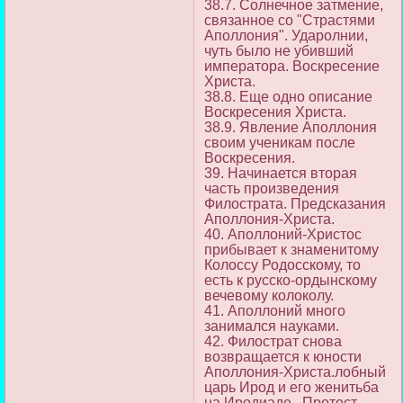
38.7. Солнечное затмение,
связанное со "Страстями
Аполлония". Ударолнии,
чуть было не убивший
императора. Воскресение
Христа.
38.8. Еще одно описание
Воскресения Христа.
38.9. Явление Аполлония
своим ученикам после
Воскресения.
39. Начинается вторая
часть произведения
Филострата. Предсказания
Аполлония-Христа.
40. Аполлоний-Христос
прибывает к знаменитому
Колоссу Родосскому, то
есть к русско-ордынскому
вечевому колоколу.
41. Аполлоний много
занимался науками.
42. Филострат снова
возвращается к юности
Аполлония-Христа.лобный
царь Ирод и его женитьба
на Иродиаде. Протест