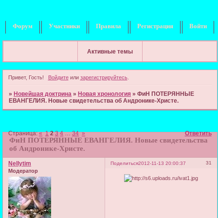
Форум
Участники
Правила
Регистрация
Войти
Активные темы
Привет, Гость!
Войдите
или
зарегистрируйтесь
.
»
Новейшая доктрина
»
Новая хронология
»
ФиН ПОТЕРЯННЫЕ
ЕВАНГЕЛИЯ. Новые свидетельства об Андронике-Христе.
Страница:
«
1
2
3
4
…
34
»
Ответить
ФиН ПОТЕРЯННЫЕ ЕВАНГЕЛИЯ. Новые свидетельства
об Андронике-Христе.
Nellytim
31
Поделиться
2012-11-13 20:00:37
Модератор