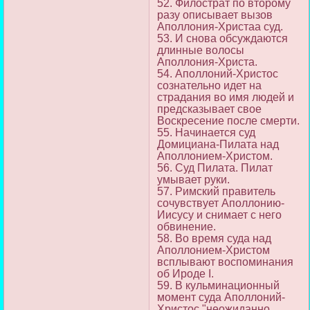
52. Филострат по второму
разу описывает вызов
Аполлония-Христаа суд.
53. И снова обсуждаются
длинные волосы
Аполлония-Христа.
54. Аполлоний-Христос
сознательно идет на
страдания во имя людей и
предсказывает свое
Воскресение после смерти.
55. Начинается суд
Домициана-Пилата над
Аполлонием-Христом.
56. Суд Пилата. Пилат
умывает руки.
57. Римский правитель
сочувствует Аполлонию-
Иисусу и снимает с него
обвинение.
58. Во время суда над
Аполлонием-Христом
всплывают воспоминания
об Ироде I.
59. В кульминационный
момент суда Аполлоний-
Христос "неожиданно