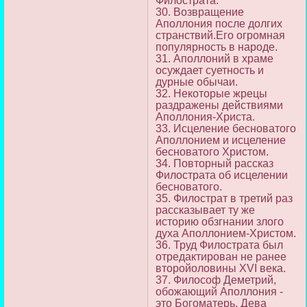
Филострата.
30. Возвращение
Аполлония после долгих
странствий.Его огромная
популярность в народе.
31. Аполлоний в храме
осуждает суетность и
дурные обычаи.
32. Некоторые жрецы
раздражены действиями
Аполлония-Христа.
33. Исцеление бесноватого
Аполлонием и исцеление
бесноватого Христом.
34. Повторный рассказ
Филострата об исцелении
бесноватого.
35. Филострат в третий раз
рассказывает ту же
историю обзгнании злого
духа Аполлонием-Христом.
36. Труд Филострата был
отредактирован не ранее
второйоловины XVI века.
37. Философ Деметрий,
обожающий Аполлония -
это Богоматерь, Дева