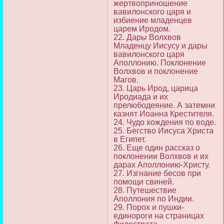
жертвоприношение
вавилонского царя и
избиение младенцев
царем Иродом.
22. Дары Волхвов
Младенцу Иисусу и дары
вавилонского царя
Аполлонию. Поклонение
Волхвов и поклонение
Магов.
23. Царь Ирод, царица
Иродиада и их
прелюбодеяние. А затемни
казнят Иоанна Крестителя.
24. Чудо хождения по воде.
25. Бегство Иисуса Христа
в Египет.
26. Еще один рассказ о
поклонении Волхвов и их
дарах Аполлонию-Христу.
27. Изгнание бесов при
помощи свиней.
28. Путешествие
Аполлония по Индии.
29. Порох и пушки-
единороги на страницах