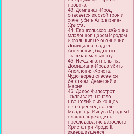
пророка.
43. Домициан-Ирод
опасается за свой трон и
хочет убить Аполлония-
Христа.
44. Евангельское избиение
младенцев царем Иродом
и фальшивые обвинения
Домициана в адрес
Аполлония, будто тот
"зарезал мальчишку".
45. Неудачная попытка
Домициана-Ирода убить
Аполлония-Христа.
Чудотворец спасается
бегством. Деметрий и
Мария.
46. Далее Филострат
"склеивает" начало
Евангелий с их концом.
него преследование
Младенца Иисуса Иродом I
плавно переходит в
преследование взрослого
Христа при Ироде II,
завершившееся