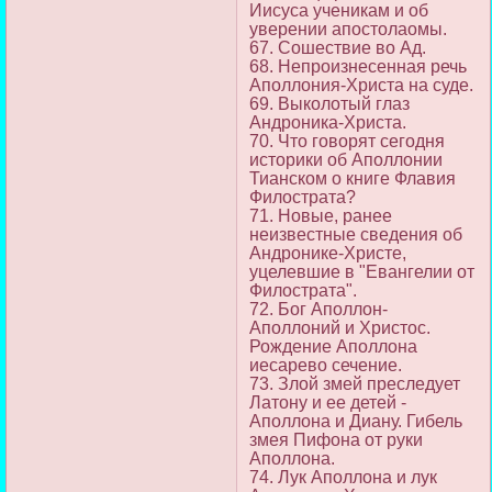
Иисуса ученикам и об
уверении апостолаомы.
67. Сошествие во Ад.
68. Непроизнесенная речь
Аполлония-Христа на суде.
69. Выколотый глаз
Андроника-Христа.
70. Что говорят сегодня
историки об Аполлонии
Тианском о книге Флавия
Филострата?
71. Новые, ранее
неизвестные сведения об
Андронике-Христе,
уцелевшие в "Евангелии от
Филострата".
72. Бог Аполлон-
Аполлоний и Христос.
Рождение Аполлона
иесарево сечение.
73. Злой змей преследует
Латону и ее детей -
Аполлона и Диану. Гибель
змея Пифона от руки
Аполлона.
74. Лук Аполлона и лук