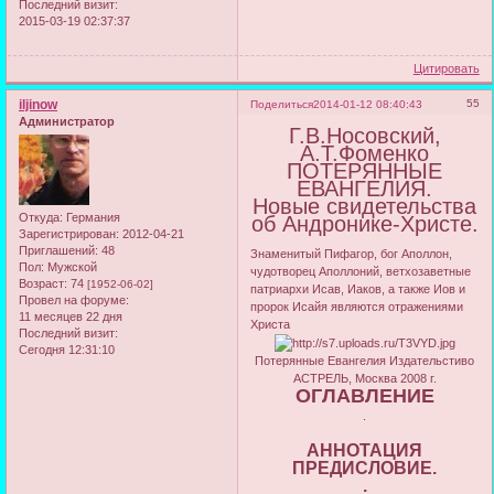
Последний визит:
2015-03-19 02:37:37
Цитировать
iljinow
55
Поделиться
2014-01-12 08:40:43
Администратор
Г.В.Носовский,
А.Т.Фоменко
ПОТЕРЯННЫЕ
ЕВАНГЕЛИЯ.
Новые свидетельства
Откуда:
Германия
об Андронике-Христе.
Зарегистрирован
: 2012-04-21
Приглашений:
48
Знаменитый Пифагор, бог Аполлон,
Пол:
Мужской
чудотворец Аполлоний, ветхозаветные
Возраст:
74
[1952-06-02]
патриархи Исав, Иаков, а также Иов и
Провел на форуме:
пророк Исайя являются отражениями
11 месяцев 22 дня
Христа
Последний визит:
Сегодня 12:31:10
Потерянные Евангелия Издательстиво
АСТРЕЛЬ, Москва 2008 г.
ОГЛАВЛЕНИЕ
.
АННОТАЦИЯ
ПРЕДИСЛОВИЕ.
.