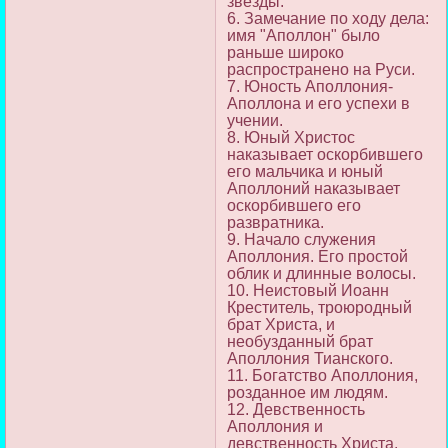
звезды.
6. Замечание по ходу дела:
имя "Аполлон" было
раньше широко
распространено на Руси.
7. Юность Аполлония-
Аполлона и его успехи в
учении.
8. Юный Христос
наказывает оскорбившего
его мальчика и юный
Аполлоний наказывает
оскорбившего его
развратника.
9. Начало служения
Аполлония. Его простой
облик и длинные волосы.
10. Неистовый Иоанн
Креститель, троюродный
брат Христа, и
необузданный брат
Аполлония Тианского.
11. Богатство Аполлония,
розданное им людям.
12. Девственность
Аполлония и
девственность Христа.