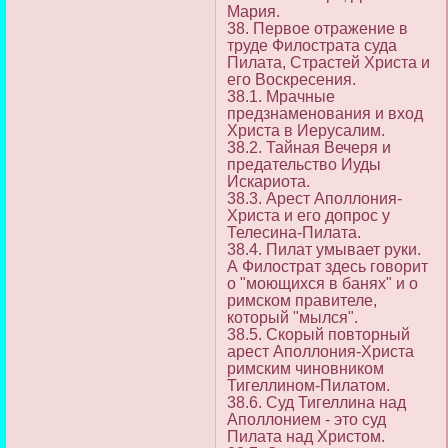
Мария.
38. Первое отражение в
труде Филострата суда
Пилата, Страстей Христа и
его Воскресения.
38.1. Мрачные
предзнаменования и вход
Христа в Иерусалим.
38.2. Тайная Вечеря и
предательство Иуды
Искариота.
38.3. Арест Аполлония-
Христа и его допрос у
Телесина-Пилата.
38.4. Пилат умывает руки.
А Филострат здесь говорит
о "моющихся в банях" и о
римском правителе,
который "мылся".
38.5. Скорый повторный
арест Аполлония-Христа
римским чиновником
Тигеллином-Пилатом.
38.6. Суд Тигеллина над
Аполлонием - это суд
Пилата над Христом.