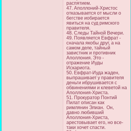
распятием.
47. Аполлоний-Христос
отказывается от мысли о
бегстве иобирается
явиться на суд римского
правителя.
48. Следы Тайной Вечери.
49. Появляется Евфрат -
сначала якобы друг, а на
самом деле, тайный
завистник и противник
Аполлония. Это -
отражение Иуды
Искариота.
50. Евфрат-Иуда жаден,
выпрашивает у правителя
деньги ибрушивается с
обвинениями и клеветой на
Аполлония-Христа.
51. Прокуратор Понтий
Пилат описан как
римлянин Элиан. Он,
давно любивший
Аполлония-Христа,
арестовывает его, но все-
таки хочет спасти.