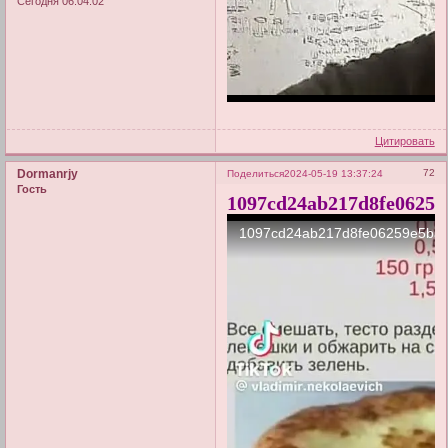
Сегодня 06:04:02
Цитировать
Dormanrjy
72
Поделиться
2024-05-19 13:37:24
Гость
1097cd24ab217d8fe06259