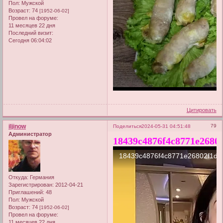
Пол:
Мужской
Возраст:
74
[1952-06-02]
Провел на форуме:
11 месяцев 22 дня
Последний визит:
Сегодня 06:04:02
Цитировать
iljinow
79
Поделиться
2024-05-31 04:51:48
Администратор
18439c4876f4c8771e2680
Откуда:
Германия
Зарегистрирован
: 2012-04-21
Приглашений:
48
Пол:
Мужской
Возраст:
74
[1952-06-02]
Провел на форуме:
11 месяцев 22 дня