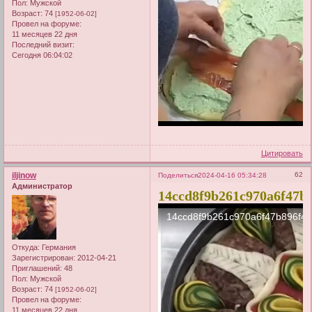
Пол:
Мужской
Возраст:
74
[1952-06-02]
Провел на форуме:
11 месяцев 22 дня
Последний визит:
Сегодня 06:04:02
Цитировать
iljinow
62
Поделиться
2024-04-16 05:34:28
Администратор
14ccd8f9b261c970a6f47b
Откуда:
Германия
Зарегистрирован
: 2012-04-21
Приглашений:
48
Пол:
Мужской
Возраст:
74
[1952-06-02]
Провел на форуме:
11 месяцев 22 дня