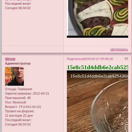
Последний визит:
Сегодня 06:04:02
Цитировать
iljinow
63
Поделиться
2024-04-17 05:09:16
Администратор
15e8c51d4ddb6e2cab5254
Откуда:
Германия
Зарегистрирован
: 2012-04-21
Приглашений:
48
Пол:
Мужской
Возраст:
74
[1952-06-02]
Провел на форуме:
11 месяцев 22 дня
Последний визит:
Сегодня 06:04:02