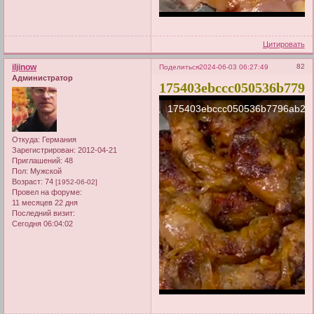
Цитировать
iljinow
82
Поделиться
2024-06-03 06:27:49
Администратор
175403ebccc050536b7796
Откуда:
Германия
Зарегистрирован
: 2012-04-21
Приглашений:
48
Пол:
Мужской
Возраст:
74
[1952-06-02]
Провел на форуме:
11 месяцев 22 дня
Последний визит:
Сегодня 06:04:02