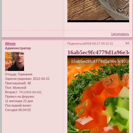
Цитировать
iljinow
64
Поделиться
2024-04-17 05:11:11
Администратор
16ab5ec9fc4779d1a96e3c
Откуда:
Германия
Зарегистрирован
: 2012-04-21
Приглашений:
48
Пол:
Мужской
Возраст:
74
[1952-06-02]
Провел на форуме:
11 месяцев 22 дня
Последний визит:
Сегодня 06:04:02