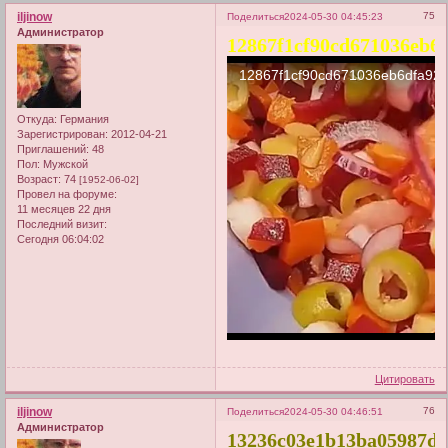
iljinow
75
Поделиться
2024-05-30 04:45:23
Администратор
12867f1cf90cd671036eb6
Откуда:
Германия
Зарегистрирован
: 2012-04-21
Приглашений:
48
Пол:
Мужской
Возраст:
74
[1952-06-02]
Провел на форуме:
11 месяцев 22 дня
Последний визит:
Сегодня 06:04:02
Цитировать
iljinow
76
Поделиться
2024-05-30 04:46:51
Администратор
13236c03e1b13ba05987d5