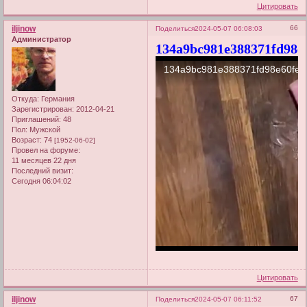
Цитировать
iljinow
66
Поделиться
2024-05-07 06:08:03
Администратор
134a9bc981e388371fd98e
Откуда:
Германия
Зарегистрирован
: 2012-04-21
Приглашений:
48
Пол:
Мужской
Возраст:
74
[1952-06-02]
Провел на форуме:
11 месяцев 22 дня
Последний визит:
Сегодня 06:04:02
Цитировать
iljinow
67
Поделиться
2024-05-07 06:11:52