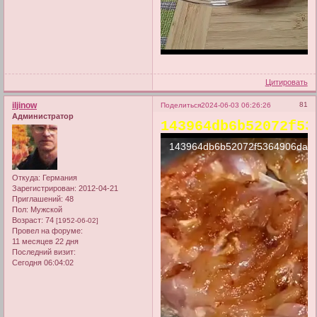
Цитировать
iljinow
81
Поделиться
2024-06-03 06:26:26
Администратор
143964db6b52072f53
Откуда:
Германия
Зарегистрирован
: 2012-04-21
Приглашений:
48
Пол:
Мужской
Возраст:
74
[1952-06-02]
Провел на форуме:
11 месяцев 22 дня
Последний визит:
Сегодня 06:04:02