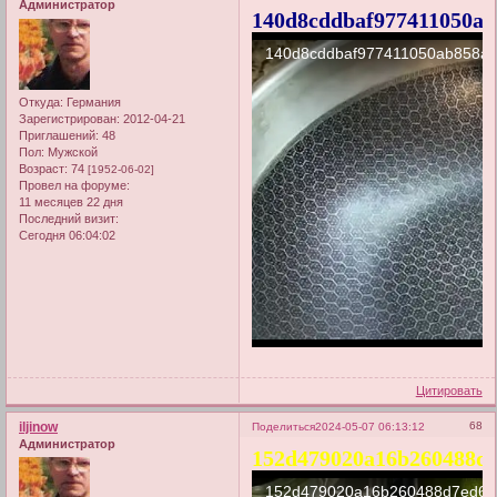
Администратор
140d8cddbaf977411050ab
Откуда:
Германия
Зарегистрирован
: 2012-04-21
Приглашений:
48
Пол:
Мужской
Возраст:
74
[1952-06-02]
Провел на форуме:
11 месяцев 22 дня
Последний визит:
Сегодня 06:04:02
Цитировать
iljinow
68
Поделиться
2024-05-07 06:13:12
Администратор
152d479020a16b260488d7