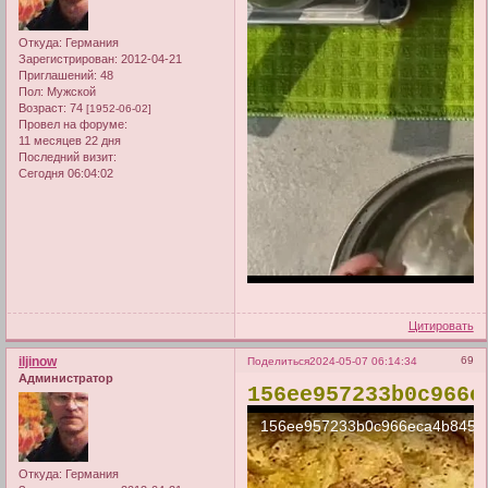
Откуда:
Германия
Зарегистрирован
: 2012-04-21
Приглашений:
48
Пол:
Мужской
Возраст:
74
[1952-06-02]
Провел на форуме:
11 месяцев 22 дня
Последний визит:
Сегодня 06:04:02
Цитировать
iljinow
69
Поделиться
2024-05-07 06:14:34
Администратор
156ee957233b0c966e
Откуда:
Германия