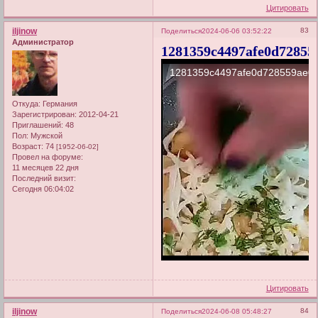
Цитировать
iljinow
83
Поделиться
2024-06-06 03:52:22
Администратор
1281359c4497afe0d72855
Откуда:
Германия
Зарегистрирован
: 2012-04-21
Приглашений:
48
Пол:
Мужской
Возраст:
74
[1952-06-02]
Провел на форуме:
11 месяцев 22 дня
Последний визит:
Сегодня 06:04:02
Цитировать
iljinow
84
Поделиться
2024-06-08 05:48:27