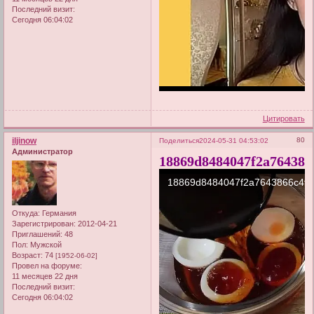
Последний визит:
Сегодня 06:04:02
Цитировать
iljinow
80
Поделиться
2024-05-31 04:53:02
Администратор
18869d8484047f2a764386
Откуда:
Германия
Зарегистрирован
: 2012-04-21
Приглашений:
48
Пол:
Мужской
Возраст:
74
[1952-06-02]
Провел на форуме:
11 месяцев 22 дня
Последний визит:
Сегодня 06:04:02