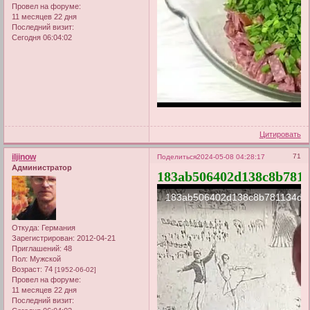
Провел на форуме:
11 месяцев 22 дня
Последний визит:
Сегодня 06:04:02
Цитировать
iljinow
71
Поделиться
2024-05-08 04:28:17
Администратор
183ab506402d138c8b7811
Откуда:
Германия
Зарегистрирован
: 2012-04-21
Приглашений:
48
Пол:
Мужской
Возраст:
74
[1952-06-02]
Провел на форуме:
11 месяцев 22 дня
Последний визит: