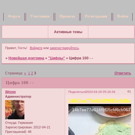
Форум
Участники
Правила
Регистрация
Войти
Активные темы
Привет, Гость!
Войдите
или
зарегистрируйтесь
.
»
Новейшая доктрина
»
"Цифры"
»
Цифра 100 - -
Страница:
«
1
2
3
Ответить
Цифра 100 - -
iljinow
61
Поделиться
2024-04-16 05:16:34
Администратор
14b7ee77e016f9f05cfd6cb
Откуда:
Германия
Зарегистрирован
: 2012-04-21
Приглашений:
48