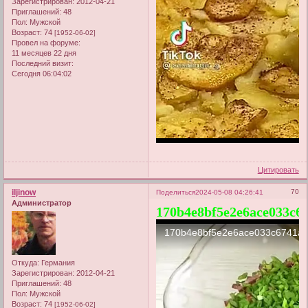
Зарегистрирован
: 2012-04-21
Приглашений:
48
Пол:
Мужской
Возраст:
74
[1952-06-02]
Провел на форуме:
11 месяцев 22 дня
Последний визит:
Сегодня 06:04:02
Цитировать
iljinow
70
Поделиться
2024-05-08 04:26:41
Администратор
170b4e8bf5e2e6ace033c6
Откуда:
Германия
Зарегистрирован
: 2012-04-21
Приглашений:
48
Пол:
Мужской
Возраст:
74
[1952-06-02]