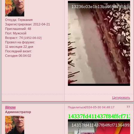
Откуда:
Германия
Зарегистрирован
: 2012-04-21
Приглашений:
48
Пол:
Мужской
Возраст:
74
[1952-06-02]
Провел на форуме:
11 месяцев 22 дня
Последний визит:
Сегодня 06:04:02
Цитировать
iljinow
77
Поделиться
2024-05-30 04:48:17
Администратор
14337fd411437f84ffcf713