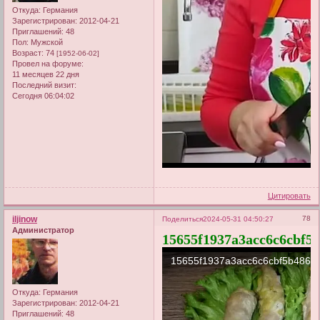
Откуда:
Германия
Зарегистрирован
: 2012-04-21
Приглашений:
48
Пол:
Мужской
Возраст:
74
[1952-06-02]
Провел на форуме:
11 месяцев 22 дня
Последний визит:
Сегодня 06:04:02
Цитировать
iljinow
78
Поделиться
2024-05-31 04:50:27
Администратор
15655f1937a3acc6c6cbf5
Откуда:
Германия
Зарегистрирован
: 2012-04-21
Приглашений:
48