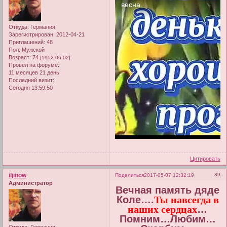
Откуда:
Германия
Зарегистрирован
: 2012-04-21
Приглашений:
48
Пол:
Мужской
Возраст:
74
[1952-06-02]
Провел на форуме:
11 месяцев 21 день
Последний визит:
Сегодня 13:59:50
Цитировать
iljinow
89
Поделиться
2017-05-07 12:32:19
Администратор
Вечная память дяде
Коле….
Ты навсегда в
наших сердцах
…
Помним…Любим…