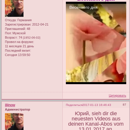
Откуда:
Германия
Зарегистрирован
: 2012-04-21
Приглашений:
48
Пол:
Мужской
Возраст:
74
[1952-06-02]
Провел на форуме:
11 месяцев 21 день
Последний визит:
Сегодня 13:59:50
Цитировать
iljinow
87
Поделиться
2017-01-13 16:46:43
Администратор
Юрий, sieh dir die
neuesten Videos aus
deinen Kanal-Abos vom
13.01.2017 an.