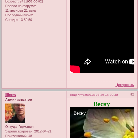
Возраст:
74
[1952-06-02]
Провел на форуме:
11 месяцев 21 день
Последний визит:
Сегодня 13:59:50
Цитировать
iljinow
82
Поделиться
2014-03-29 14:29:30
Администратор
Весну
Откуда:
Германия
Зарегистрирован
: 2012-04-21
Приглашений:
48