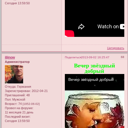
Сегодня 13:59:50
Цитировать
iljinow
68
Поделиться
2013-09-02 16:25:47
Администратор
Вечер звёздный
добрый
Откуда:
Германия
Зарегистрирован
: 2012-04-21
Приглашений:
48
Пол:
Мужской
Возраст:
74
[1952-06-02]
Провел на форуме:
11 месяцев 21 день
Последний визит:
Сегодня 13:59:50