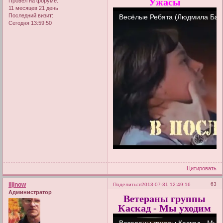
Ужасы
Провел на форуме:
11 месяцев 21 день
Последний визит:
Сегодня 13:59:50
Цитировать
iljinow
63
Поделиться
2013-07-31 12:49:16
Администратор
Ветераны группы
Каскад - Мы уходим