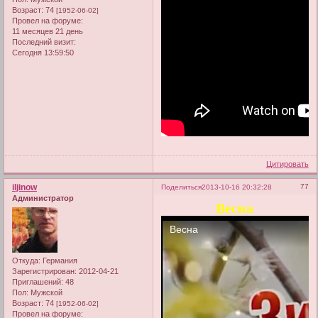
Возраст:
74
[1952-06-02]
Провел на форуме:
11 месяцев 21 день
Последний визит:
Сегодня 13:59:50
Цитировать
iljinow
77
Поделиться
2013-10-16 20:32:28
Администратор
Весна
Откуда:
Германия
Зарегистрирован
: 2012-04-21
Приглашений:
48
Пол:
Мужской
Возраст:
74
[1952-06-02]
Провел на форуме: