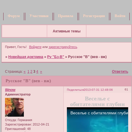
Форум
Участники
Правила
Регистрация
Войти
Активные темы
Привет, Гость!
Войдите
или
зарегистрируйтесь
.
»
Новейшая доктрина
»
Ру "Бз-В"
»
Русское "В" (вев - вж)
Страница:
«
1
2
3
4
»
Ответить
Русское "В" (вев - вж)
iljinow
61
Поделиться
2013-07-31 12:48:06
Администратор
Веселье с
обитателями глубин
Откуда:
Германия
Зарегистрирован
: 2012-04-21
Приглашений:
48