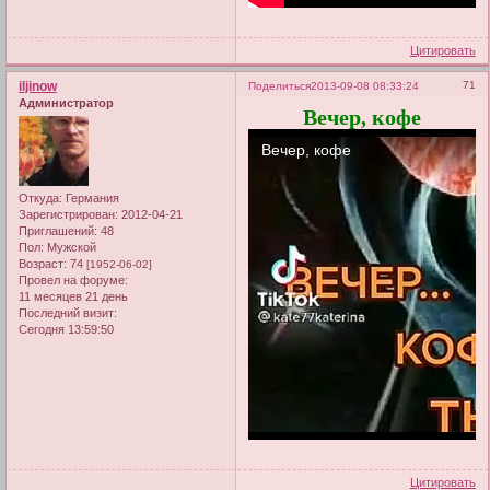
Цитировать
iljinow
71
Поделиться
2013-09-08 08:33:24
Администратор
Вечер, кофе
Откуда:
Германия
Зарегистрирован
: 2012-04-21
Приглашений:
48
Пол:
Мужской
Возраст:
74
[1952-06-02]
Провел на форуме:
11 месяцев 21 день
Последний визит:
Сегодня 13:59:50
Цитировать