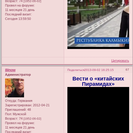
Возраст:
74
[1952-06-02]
Провел на форуме:
11 месяцев 21 день
Последний визит:
Сегодня 13:59:50
Цитировать
iljinow
67
Поделиться
2013-09-02 16:25:15
Администратор
Вести о «китайских
Пирамидах»
Откуда:
Германия
Зарегистрирован
: 2012-04-21
Приглашений:
48
Пол:
Мужской
Возраст:
74
[1952-06-02]
Провел на форуме:
11 месяцев 21 день
Последний визит: