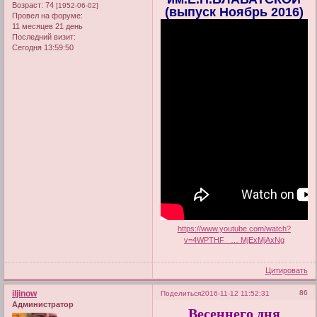
Возраст:
74
[1952-06-02]
(выпуск Ноябрь 2016)
Провел на форуме:
11 месяцев 21 день
Последний визит:
Сегодня 13:59:50
https://www.youtube.com/watch?
v=4WPTHF_ … MjExMjAxNg
Цитировать
iljinow
86
Поделиться
2016-11-12 11:52:31
Администратор
Весеннего дня