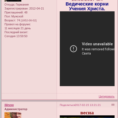
Ведические корни
Откуда:
Германия
Учения Христа.
Зарегистрирован
: 2012-04-21
Приглашений:
48
Пол:
Мужской
Возраст:
74
[1952-06-02]
Провел на форуме:
11 месяцев 21 день
Последний визит:
Сегодня 13:59:50
Цитировать
iljinow
88
Поделиться
2017-02-15 13:21:21
Администратор
весна