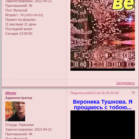
Зарегистрирован
: 2012-04-21
Приглашений:
48
Пол:
Мужской
Возраст:
74
[1952-06-02]
Провел на форуме:
11 месяцев 21 день
Последний визит:
Сегодня 13:59:50
Цитировать
iljinow
76
Поделиться
2013-10-16 20:32:05
Администратор
Вероника Тушнова. Я
прощаюсь с тобою...
Откуда:
Германия
Зарегистрирован
: 2012-04-21
Приглашений:
48
Пол:
Мужской