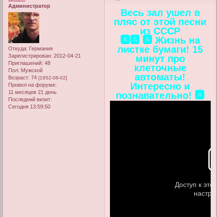
Администратор
Весь зал ушел в
пляс от этой песни
из СССР
🅰️🅰️ 🅰️ Жизнь на
листке бумаги! 15
Откуда:
Германия
Зарегистрирован
: 2012-04-21
минут про
Приглашений:
48
клеточные
Пол:
Мужской
автоматы!
Возраст:
74
[1952-06-02]
Интересно и
Провел на форуме:
11 месяцев 21 день
познавательно! 🅰️
Последний визит:
Сегодня 13:59:50