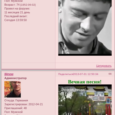
Пол:
Мужской
Возраст:
74
[1952-06-02]
Провел на форуме:
11 месяцев 21 день
Последний визит:
Сегодня 13:59:50
Цитировать
iljinow
66
Поделиться
2013-07-31 12:50:34
Администратор
Вечная песня!
Откуда:
Германия
Зарегистрирован
: 2012-04-21
Приглашений:
48
Пол:
Мужской