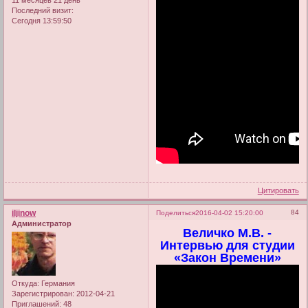
11 месяцев 21 день
Последний визит:
Сегодня 13:59:50
Цитировать
iljinow
84
Поделиться
2016-04-02 15:20:00
Администратор
Величко М.В. -
Интервью для студии
«Закон Времени»
Откуда:
Германия
Зарегистрирован
: 2012-04-21
Приглашений:
48