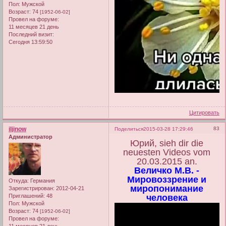
Пол:
Мужской
Возраст:
74
[1952-06-02]
Провел на форуме:
11 месяцев 21 день
Последний визит:
Сегодня 13:59:50
Цитировать
iljinow
83
Поделиться
2015-03-28 17:29:46
Администратор
Юрий, sieh dir die
neuesten Videos vom
20.03.2015 an.
Величко М.В. -
Мировоззрение и
Откуда:
Германия
миропонимание
Зарегистрирован
: 2012-04-21
Приглашений:
48
человека
Пол:
Мужской
Возраст:
74
[1952-06-02]
Провел на форуме: