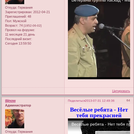
Откуда:
Германия
Зарегистрирован
: 2012-04-21
Приглашений:
48
Пол:
Мужской
Возраст:
74
[1952-06-02]
Провел на форуме:
11 месяцев 21 день
Последний визит:
Сегодня 13:59:50
Цитировать
iljinow
64
Поделиться
2013-07-31 12:49:36
Администратор
Весёлые ребята - Нет
тебя прекрасней
Откуда:
Германия