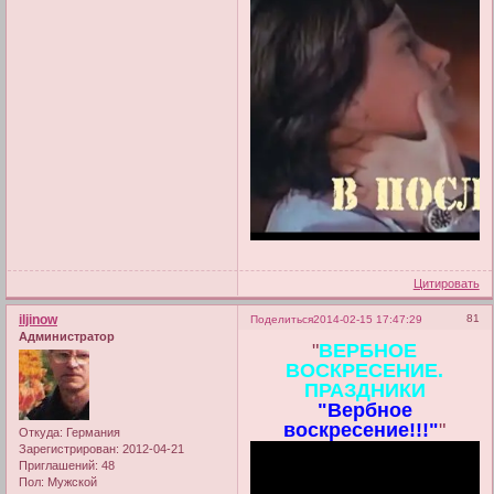
Цитировать
iljinow
81
Поделиться
2014-02-15 17:47:29
Администратор
"
ВЕРБНОЕ
ВОСКРЕСЕНИЕ.
ПРАЗДНИКИ
"Вербное
воскресение!!!"
"
Откуда:
Германия
Зарегистрирован
: 2012-04-21
Приглашений:
48
Пол:
Мужской