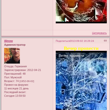
Цитировать
iljinow
69
Поделиться
2013-09-02 16:26:24
Администратор
Вечер провести
Откуда:
Германия
Зарегистрирован
: 2012-04-21
Приглашений:
48
Пол:
Мужской
Возраст:
74
[1952-06-02]
Провел на форуме:
11 месяцев 21 день
Последний визит:
Сегодня 13:59:50