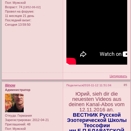
Пол:
Мужской
Возраст:
74
[1952-06-02]
Провел на форуме:
11 месяцев 21 день
Последний визит:
Сегодня 13:59:50
Цитировать
iljinow
85
Поделиться
2016-11-12 11:51:04
Администратор
Юрий, sieh dir die
neuesten Videos aus
deinen Kanal-Abos vom
12.11.2016 an.
ВЕСТНИК Русской
Откуда:
Германия
Эзотерической Школы
Зарегистрирован
: 2012-04-21
Приглашений:
48
Теософии
Пол:
Мужской
им.Е.П.БЛАВАТСКОЙ