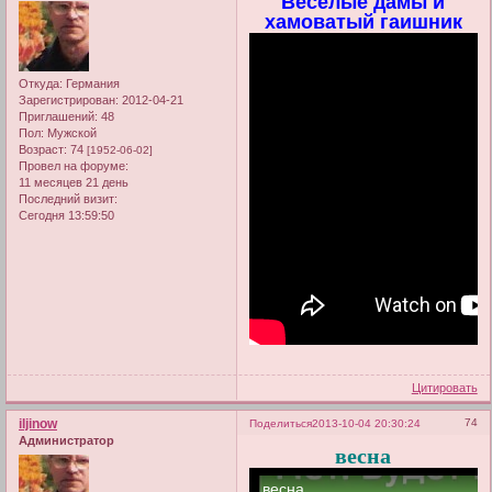
Веселые дамы и
хамоватый гаишник
Откуда:
Германия
Зарегистрирован
: 2012-04-21
Приглашений:
48
Пол:
Мужской
Возраст:
74
[1952-06-02]
Провел на форуме:
11 месяцев 21 день
Последний визит:
Сегодня 13:59:50
Цитировать
iljinow
74
Поделиться
2013-10-04 20:30:24
Администратор
весна