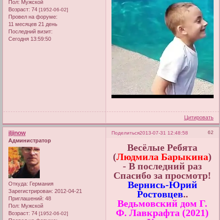
Пол:
Мужской
Возраст:
74
[1952-06-02]
Провел на форуме:
11 месяцев 21 день
Последний визит:
Сегодня 13:59:50
Цитировать
iljinow
62
Поделиться
2013-07-31 12:48:58
Администратор
Весёлые Ребята
(
Людмила Барыкина
)
- В последний раз
Спасибо за просмотр!
Вернись-Юрий
Откуда:
Германия
Зарегистрирован
: 2012-04-21
Ростовцев
..
Приглашений:
48
Ведьмовский дом Г.
Пол:
Мужской
Ф. Лавкрафта (2021)
Возраст:
74
[1952-06-02]