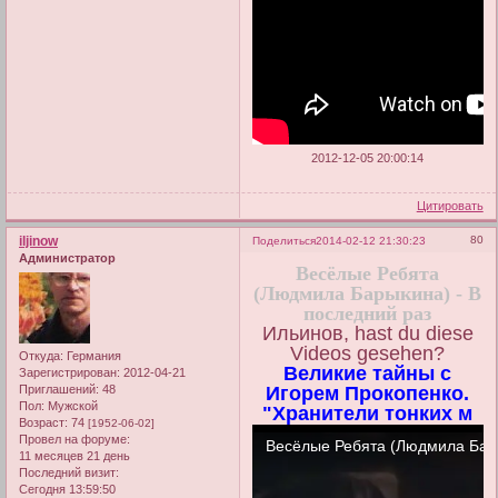
2012-12-05 20:00:14
Цитировать
iljinow
80
Поделиться
2014-02-12 21:30:23
Администратор
Весёлые Ребята
(Людмила Барыкина) - В
последний раз
Ильинов, hast du diese
Videos gesehen?
Откуда:
Германия
Великие тайны с
Зарегистрирован
: 2012-04-21
Приглашений:
48
Игорем Прокопенко.
Пол:
Мужской
"Хранители тонких м
Возраст:
74
[1952-06-02]
Провел на форуме:
11 месяцев 21 день
Последний визит:
Сегодня 13:59:50