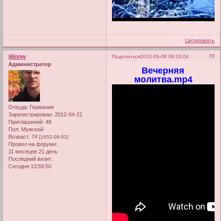
Цитировать
iljinow
70
Поделиться
2013-09-08 08:33:04
Администратор
Вечерняя
молитва.mp4
Откуда:
Германия
Зарегистрирован
: 2012-04-21
Приглашений:
48
Пол:
Мужской
Возраст:
74
[1952-06-02]
Провел на форуме:
11 месяцев 21 день
Последний визит:
Сегодня 13:59:50