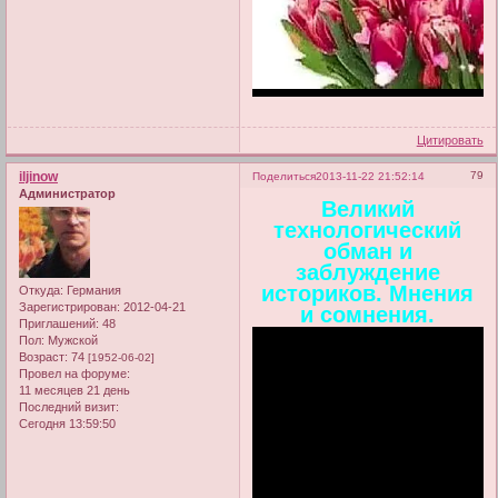
Цитировать
iljinow
79
Поделиться
2013-11-22 21:52:14
Администратор
Великий
технологический
обман и
заблуждение
историков. Мнения
Откуда:
Германия
Зарегистрирован
: 2012-04-21
и сомнения.
Приглашений:
48
Пол:
Мужской
Возраст:
74
[1952-06-02]
Провел на форуме:
11 месяцев 21 день
Последний визит:
Сегодня 13:59:50