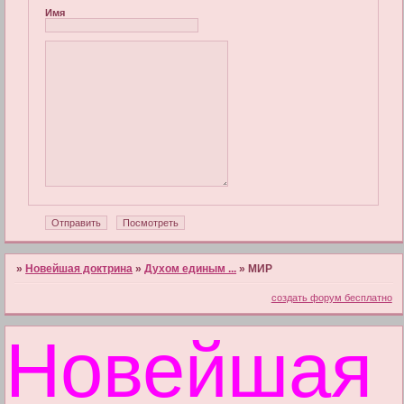
Имя
»
Новейшая доктрина
»
Духом единым ...
»
МИР
создать форум бесплатно
Новейшая