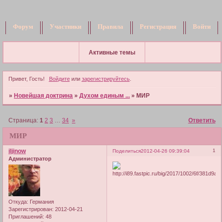
Форум
Участники
Правила
Регистрация
Войти
Активные темы
Привет, Гость!
Войдите
или
зарегистрируйтесь
.
»
Новейшая доктрина
»
Духом единым ...
»
МИР
Страница:
1
2
3
…
34
»
Ответить
МИР
iljinow
1
Поделиться
2012-04-26 09:39:04
Администратор
Откуда:
Германия
Зарегистрирован
: 2012-04-21
Приглашений:
48