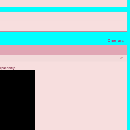
Ответить
61
,красавица!