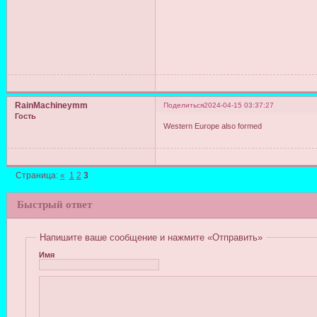
RainMachineymm
Поделиться
2024-04-15 03:37:27
Гость
Western Europe also formed
Страница:
«
1
2
3
Быстрый ответ
Напишите ваше сообщение и нажмите «Отправить»
Имя