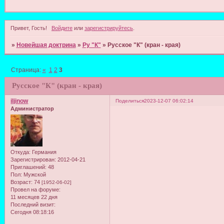
Привет, Гость!
Войдите
или
зарегистрируйтесь
.
»
Новейшая доктрина
»
Ру "К"
»
Русское "К" (кран - края)
Страница:
«
1
2
3
Русское "К" (кран - края)
iljinow
Поделиться
2023-12-07 06:02:14
Администратор
Откуда:
Германия
Зарегистрирован
: 2012-04-21
Приглашений:
48
Пол:
Мужской
Возраст:
74
[1952-06-02]
Провел на форуме:
11 месяцев 22 дня
Последний визит:
Сегодня 08:18:16