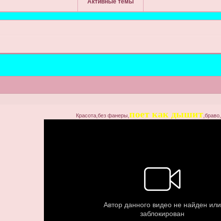
Активные темы
поет как дышит
Красота,без фанеры,
,браво