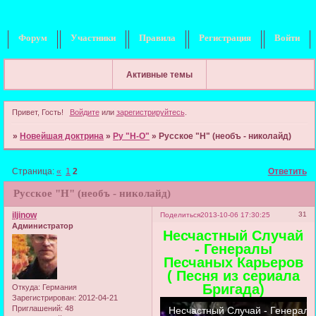
Форум
Участники
Правила
Регистрация
Войти
Активные темы
Привет, Гость!
Войдите
или
зарегистрируйтесь
.
»
Новейшая доктрина
»
Ру "Н-О"
»
Русское "Н" (необъ - николайд)
Страница:
«
1
2
Ответить
Русское "Н" (необъ - николайд)
iljinow
31
Поделиться
2013-10-06 17:30:25
Администратор
Несчастный Случай
- Генералы
Песчаных Карьеров
( Песня из сериала
Бригада)
Откуда:
Германия
Зарегистрирован
: 2012-04-21
Приглашений:
48