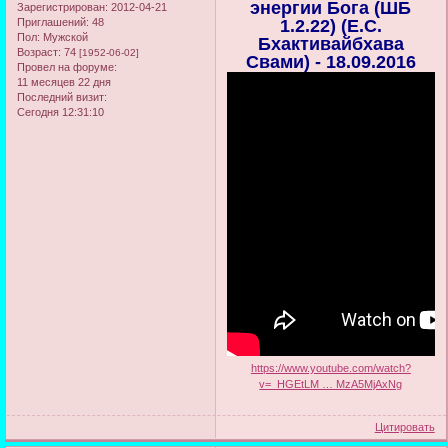
энергии Бога (ШБ
Зарегистрирован
: 2012-04-21
Приглашений:
48
1.2.22) (Е.С.
Пол:
Мужской
Бхактивайбхава
Возраст:
74
[1952-06-02]
Свами) - 18.09.2016
Провел на форуме:
11 месяцев 22 дня
Последний визит:
Сегодня 12:31:10
https://www.youtube.com/watch?
v=_HGEtLM … MzA5MjAxNg
Цитировать