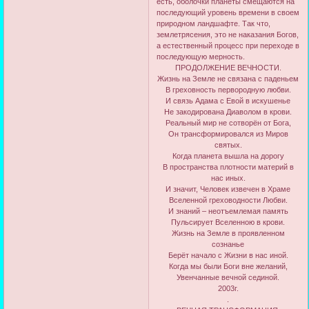
есть, оболочки планеты смещаются на
последующий уровень времени в своем
природном ландшафте. Так что,
землетрясения, это не наказания Богов,
а естественный процесс при переходе в
последующую мерность.
ПРОДОЛЖЕНИЕ ВЕЧНОСТИ.
Жизнь на Земле не связана с паденьем
В греховность первородную любви.
И связь Адама с Евой в искушенье
Не закодирована Диаволом в крови.
Реальный мир не сотворён от Бога,
Он трансформировался из Миров
святых.
Когда планета вышла на дорогу
В пространства плотности материй в
нас иных.
И значит, Человек извечен в Храме
Вселенной греховодности Любви.
И знаний – неотъемлемая память
Пульсирует Вселенною в крови.
Жизнь на Земле в проявленном
сознанье
Берёт начало с Жизни в нас иной.
Когда мы были Боги вне желаний,
Увенчанные вечной сединой.
2003г.
.