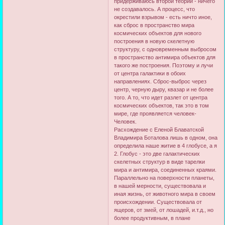
придерживаюсь второй теории - ничего
не создавалось. А процесс, что
окрестили взрывом - есть ничто иное,
как сброс в пространство мира
космических объектов для нового
построения в новую скелетную
структуру, с одновременным выбросом
в пространство антимира объектов для
такого же построения. Поэтому и лучи
от центра галактики в обоих
направлениях. Сброс-выброс через
центр, черную дыру, квазар и не более
того. А то, что идет разлет от центра
космических объектов, так это в том
мире, где проявляется человек-
Человек.
Расхождение с Еленой Блаватской
Владимира Боталова лишь в одном, она
определила наше житие в 4 глобусе, а я
2. Глобус - это две галактических
скелетных структур в виде тарелки
мира и антимира, соединенных краями.
Параллельно на поверхности планеты,
в нашей мерности, существовала и
иная жизнь, от животного мира в своем
происхождении. Существовала от
ящеров, от змей, от лошадей, и.т.д., но
более продуктивным, в плане