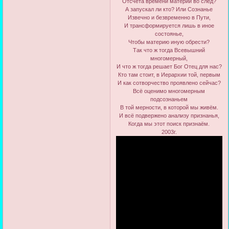
Отсчёта времени материи во след?
А запускал ли кто? Или Сознанье
Извечно и безвременно в Пути,
И трансформируется лишь в иное
состоянье,
Чтобы материю иную обрести?
Так что ж тогда Всевышний
многомерный,
И что ж тогда решает Бог Отец для нас?
Кто там стоит, в Иерархии той, первым
И как сотворчество проявлено сейчас?
Всё оценимо многомерным
подсознаньем
В той мерности, в которой мы живём.
И всё подвержено анализу признанья,
Когда мы этот поиск признаём.
2003г.