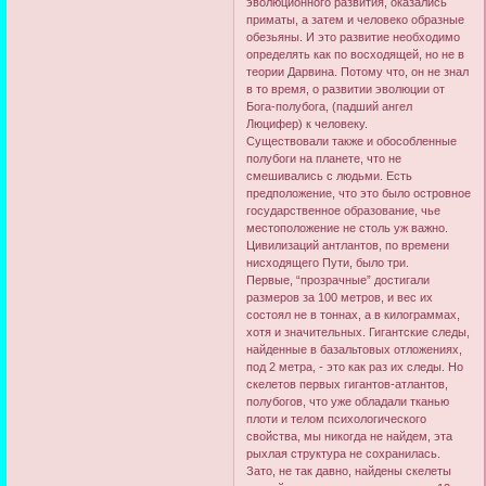
эволюционного развития, оказались
приматы, а затем и человеко образные
обезьяны. И это развитие необходимо
определять как по восходящей, но не в
теории Дарвина. Потому что, он не знал
в то время, о развитии эволюции от
Бога-полубога, (падший ангел
Люцифер) к человеку.
Существовали также и обособленные
полубоги на планете, что не
смешивались с людьми. Есть
предположение, что это было островное
государственное образование, чье
местоположение не столь уж важно.
Цивилизаций антлантов, по времени
нисходящего Пути, было три.
Первые, “прозрачные” достигали
размеров за 100 метров, и вес их
состоял не в тоннах, а в килограммах,
хотя и значительных. Гигантские следы,
найденные в базальтовых отложениях,
под 2 метра, - это как раз их следы. Но
скелетов первых гигантов-атлантов,
полубогов, что уже обладали тканью
плоти и телом психологического
свойства, мы никогда не найдем, эта
рыхлая структура не сохранилась.
Зато, не так давно, найдены скелеты