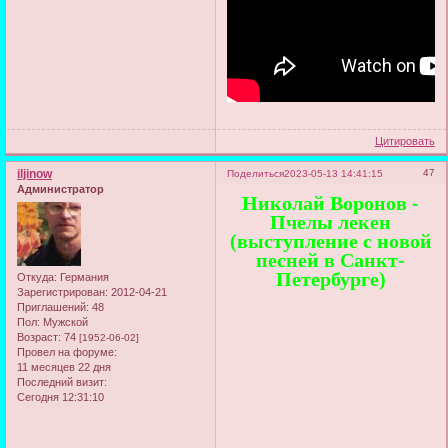
Цитировать
iljinow
47
Поделиться
2023-05-13 14:41:15
Администратор
Николай Воронов -
Пчелы лекен
(выступление с новой
песней в Санкт-
Петербурге)
Откуда:
Германия
Зарегистрирован
: 2012-04-21
Приглашений:
48
Пол:
Мужской
Возраст:
74
[1952-06-02]
Провел на форуме:
11 месяцев 22 дня
Последний визит:
Сегодня 12:31:10