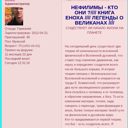
Администратор
НЕФИЛИМЫ - КТО
ОНИ ?//// КНИГА
ЕНОХА //// ЛЕГЕНДЫ О
ВЕЛИКАНАХ ////
СУЩЕСТВУЕТ ЛИ НАЧАЛО ЖИЗНИ НА
Откуда:
Германия
ПЛАНЕТЕ
Зарегистрирован
: 2012-04-21
Приглашений:
48
.
Пол:
Мужской
Возраст:
74
[1952-06-02]
На сегодняшний день существует две
Провел на форуме:
теории об изначальности вселенной
11 месяцев 22 дня
физической и Вселенной духовной, что
Последний визит:
ставит под сомнение дарвинизм, как
Сегодня 12:31:10
науку и определяет создателя всего
после большого взрыва. И вторая
теория связана с безначальностью
Вселенной-вселенной и опирается на
труды Е. Блаватской, что разумирует
два пути эволюционного развития -от
бога-полубога к человеку и от человека,
в обратном направлении, к богу. То есть
изменение материи, точнее, надо
говорить о переходе, трансформации в
иную, более тонкую материю твоей сути
на физическом и духовном мире.
Кто-то придерживается первой теории,
что Бог - есть создатель всего. Я