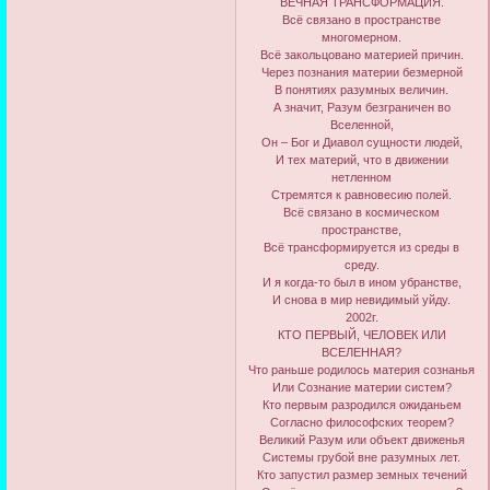
ВЕЧНАЯ ТРАНСФОРМАЦИЯ.
Всё связано в пространстве
многомерном.
Всё закольцовано материей причин.
Через познания материи безмерной
В понятиях разумных величин.
А значит, Разум безграничен во
Вселенной,
Он – Бог и Диавол сущности людей,
И тех материй, что в движении
нетленном
Стремятся к равновесию полей.
Всё связано в космическом
пространстве,
Всё трансформируется из среды в
среду.
И я когда-то был в ином убранстве,
И снова в мир невидимый уйду.
2002г.
КТО ПЕРВЫЙ, ЧЕЛОВЕК ИЛИ
ВСЕЛЕННАЯ?
Что раньше родилось материя сознанья
Или Сознание материи систем?
Кто первым разродился ожиданьем
Согласно философских теорем?
Великий Разум или объект движенья
Системы грубой вне разумных лет.
Кто запустил размер земных течений