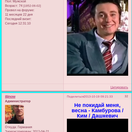
Пол:
Мужской
Возраст:
74
[1952-06-02]
Провел на форуме:
11 месяцев 22 дня
Последний визит:
Сегодня 12:31:10
Цитировать
iljinow
32
Поделиться
2013-10-19 09:21:33
Администратор
Не покидай меня,
весна - Камбурова /
Ким / Дашкевич
Откуда:
Германия
Зарегистрирован
: 2012-04-21