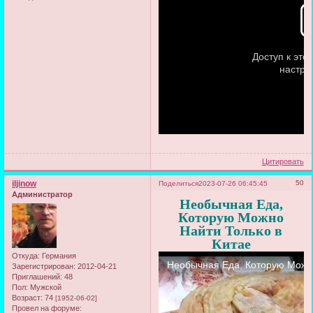
Цитировать
iljinow
50
Поделиться
2023-07-26 06:45:45
Администратор
Необычная Еда,
Которую Можно
Найти Только в
Китае
Откуда:
Германия
Зарегистрирован
: 2012-04-21
Приглашений:
48
Пол:
Мужской
Возраст:
74
[1952-06-02]
Провел на форуме: