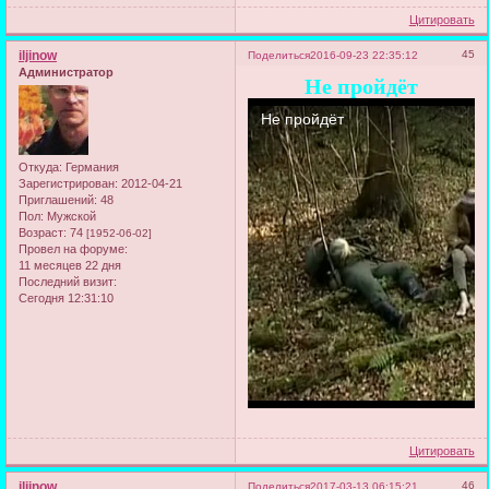
Цитировать
iljinow
45
Поделиться
2016-09-23 22:35:12
Администратор
Не пройдёт
Откуда:
Германия
Зарегистрирован
: 2012-04-21
Приглашений:
48
Пол:
Мужской
Возраст:
74
[1952-06-02]
Провел на форуме:
11 месяцев 22 дня
Последний визит:
Сегодня 12:31:10
Цитировать
iljinow
46
Поделиться
2017-03-13 06:15:21