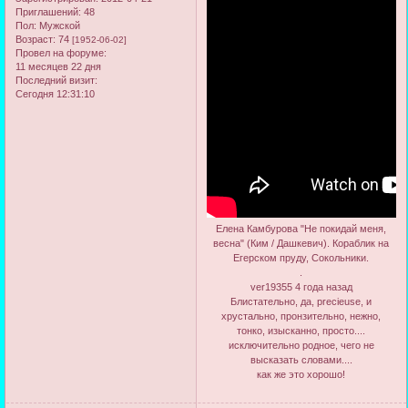
Приглашений:
48
Пол:
Мужской
Возраст:
74
[1952-06-02]
Провел на форуме:
11 месяцев 22 дня
Последний визит:
Сегодня 12:31:10
Елена Камбурова "Не покидай меня,
весна" (Ким / Дашкевич). Кораблик на
Егерском пруду, Сокольники.
.
ver19355 4 года назад
Блистательно, да, precieuse, и
хрустально, пронзительно, нежно,
тонко, изысканно, просто....
исключительно родное, чего не
высказать словами....
как же это хорошо!