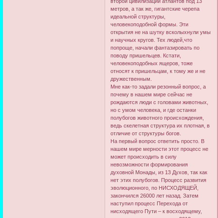
второй цивилизации атлантов под 13
метров, а так же, гигантские черепа
идеальной структуры,
человекоподобной формы. Эти
открытия не на шутку всколыхнули умы
и научных кругов. Тех людей,что
попроще, начали фантазировать по
поводу пришельцев. Кстати,
человекоподобных ящеров, тоже
относят к пришельцам, к тому же и не
дружественным.
Мне как-то задали резонный вопрос, а
почему в нашем мире сейчас не
рождаются люди с головами животных,
но с умом человека, и где останки
полубогов животного происхождения,
ведь скелетная структура их плотная, в
отличие от структуры богов.
На первый вопрос ответить просто. В
нашем мире мерности этот процесс не
может происходить в силу
невозможности формирования
духовной Монады, из 13 Духов, так как
нет этих полубогов. Процесс развития
эволюционного, по НИСХОДЯЩЕЙ,
закончился 26000 лет назад. Затем
наступил процесс Перехода от
нисходящего Пути – к восходящему,