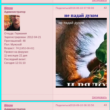
Цитировать
iljinow
42
Поделиться
2016-06-10 07:59:06
Администратор
не падай духом
Откуда:
Германия
Зарегистрирован
: 2012-04-21
Приглашений:
48
Пол:
Мужской
Возраст:
74
[1952-06-02]
Провел на форуме:
11 месяцев 22 дня
Последний визит:
Сегодня 12:31:10
Цитировать
iljinow
43
Поделиться
2016-09-10 08:33:56
Администратор