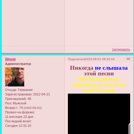
Цитировать
iljinow
48
Поделиться
2023-06-01 08:32:44
Администратор
Никогда
не слышала
этой песни
Необъяснимые
провалы в земле по
всей России
Откуда:
Германия
Зарегистрирован
: 2012-04-21
Приглашений:
48
Пол:
Мужской
Возраст:
74
[1952-06-02]
Провел на форуме:
11 месяцев 22 дня
Последний визит:
Сегодня 12:31:10