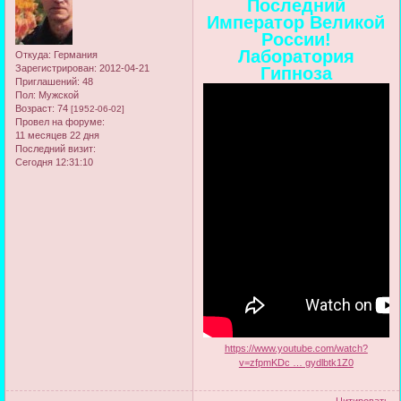
Последний
Император Великой
России!
Лаборатория
Откуда:
Германия
Зарегистрирован
: 2012-04-21
Гипноза
Приглашений:
48
Пол:
Мужской
Возраст:
74
[1952-06-02]
Провел на форуме:
11 месяцев 22 дня
Последний визит:
Сегодня 12:31:10
https://www.youtube.com/watch?
v=zfpmKDc … gydlbtk1Z0