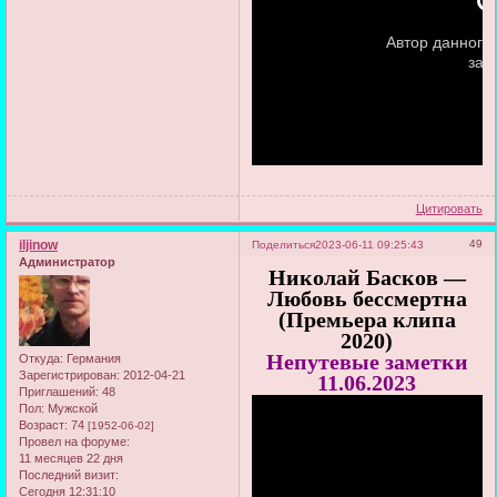
Цитировать
iljinow
49
Поделиться
2023-06-11 09:25:43
Администратор
Николай Басков —
Любовь бессмертна
(Премьера клипа
2020)
Непутевые заметки
Откуда:
Германия
Зарегистрирован
: 2012-04-21
11.06.2023
Приглашений:
48
Пол:
Мужской
Возраст:
74
[1952-06-02]
Провел на форуме:
11 месяцев 22 дня
Последний визит:
Сегодня 12:31:10