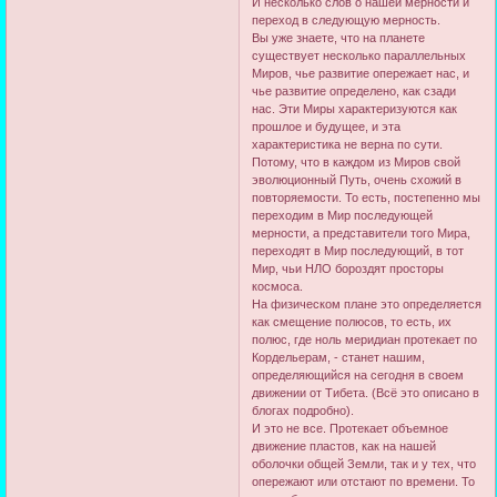
И несколько слов о нашей мерности и
переход в следующую мерность.
Вы уже знаете, что на планете
существует несколько параллельных
Миров, чье развитие опережает нас, и
чье развитие определено, как сзади
нас. Эти Миры характеризуются как
прошлое и будущее, и эта
характеристика не верна по сути.
Потому, что в каждом из Миров свой
эволюционный Путь, очень схожий в
повторяемости. То есть, постепенно мы
переходим в Мир последующей
мерности, а представители того Мира,
переходят в Мир последующий, в тот
Мир, чьи НЛО бороздят просторы
космоса.
На физическом плане это определяется
как смещение полюсов, то есть, их
полюс, где ноль меридиан протекает по
Кордельерам, - станет нашим,
определяющийся на сегодня в своем
движении от Тибета. (Всё это описано в
блогах подробно).
И это не все. Протекает объемное
движение пластов, как на нашей
оболочки общей Земли, так и у тех, что
опережают или отстают по времени. То