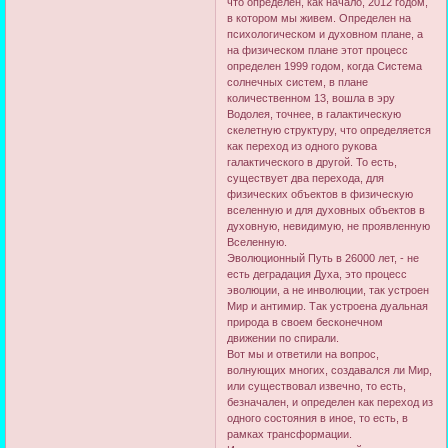
что определен, как начало, 2012 годом,
в котором мы живем. Определен на
психологическом и духовном плане, а
на физическом плане этот процесс
определен 1999 годом, когда Система
солнечных систем, в плане
количественном 13, вошла в эру
Водолея, точнее, в галактическую
скелетную структуру, что определяется
как переход из одного рукова
галактического в другой. То есть,
существует два перехода, для
физических объектов в физическую
вселенную и для духовных объектов в
духовную, невидимую, не проявленную
Вселенную.
Эволюционный Путь в 26000 лет, - не
есть деградация Духа, это процесс
эволюции, а не инволюции, так устроен
Мир и антимир. Так устроена дуальная
природа в своем бесконечном
движении по спирали.
Вот мы и ответили на вопрос,
волнующих многих, создавался ли Мир,
или существовал извечно, то есть,
безначален, и определен как переход из
одного состояния в иное, то есть, в
рамках трансформации.