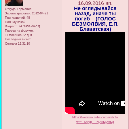
16.09.2016 an.
Не оглядывайся
Откуда:
Германия
назад, иначе ты
Зарегистрирован
: 2012-04-21
Приглашений:
48
погиб__(ГОЛОС
Пол:
Мужской
БЕЗМОЛВИЯ, Е.П.
Возраст:
74
[1952-06-02]
Блаватская)
Провел на форуме:
11 месяцев 22 дня
Последний визит:
Сегодня 12:31:10
https://www.youtube.com/watch?
v=EFXbpgj … NjA5MjAxNg