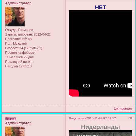
Администратор
НЕТ
Откуда:
Германия
Зарегистрирован
: 2012-04-21
Приглашений:
48
Пол:
Мужской
Возраст:
74
[1952-06-02]
Провел на форуме:
11 месяцев 22 дня
Последний визит:
Сегодня 12:31:10
Цитировать
iljinow
38
Поделиться
2015-11-28 07:49:57
Администратор
Нидерланды