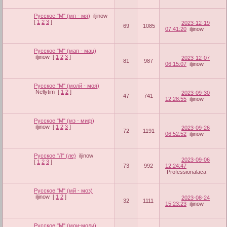
Русское "М" (мп - мя)
iljinow
[
1
2
3
]
2023-12-19
69
1085
07:41:20
iljinow
Русское "М" (мап - мац)
iljinow
[
1
2
3
]
2023-12-07
81
987
06:15:07
iljinow
Русское "М" (молй - моя)
Nellytim
[
1
2
]
2023-09-30
47
741
12:28:55
iljinow
Русское "М" (мз - миф)
iljinow
[
1
2
3
]
2023-09-26
72
1191
06:52:52
iljinow
Русское "Л" (ле)
iljinow
2023-09-06
[
1
2
3
]
73
992
12:24:47
Professionalaca
Русское "М" (мй - моз)
iljinow
[
1
2
]
2023-08-24
32
1111
15:23:23
iljinow
Русское "М" (мои-моли)