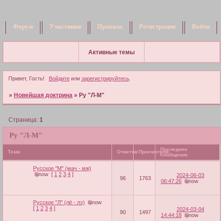
Форум
Участники
Правила
Регистрация
Войти
Активные темы
Привет, Гость!
Войдите
или
зарегистрируйтесь
.
»
Новейшая доктрина
»
Ру "Л-М"
Страница:
1
Ру "Л-М"
Последнее
Тема
Ответов
Просмотров
сообщение
Русское "М" (мач - мж)
iljinow
[
1
2
3
4
]
2024-06-03
96
1763
06:47:26
iljinow
Русское "Л" (лё - лэ)
iljinow
[
1
2
3
4
]
2024-03-04
90
1497
14:44:18
iljinow