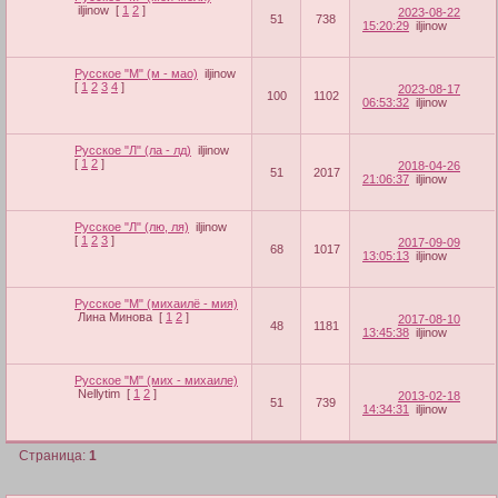
iljinow
[
1
2
]
2023-08-22
51
738
15:20:29
iljinow
Русское "М" (м - мао)
iljinow
[
1
2
3
4
]
2023-08-17
100
1102
06:53:32
iljinow
Русское "Л" (ла - лд)
iljinow
[
1
2
]
2018-04-26
51
2017
21:06:37
iljinow
Русское "Л" (лю, ля)
iljinow
[
1
2
3
]
2017-09-09
68
1017
13:05:13
iljinow
Русское "М" (михаилё - мия)
Лина Минова
[
1
2
]
2017-08-10
48
1181
13:45:38
iljinow
Русское "М" (мих - михаиле)
Nellytim
[
1
2
]
2013-02-18
51
739
14:34:31
iljinow
Страница:
1