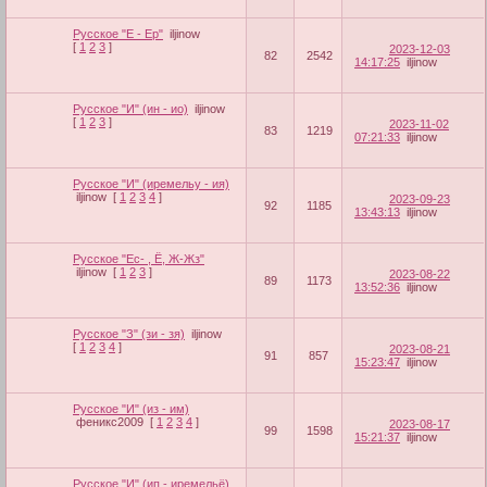
Русское "Е - Ер"
iljinow
[
1
2
3
]
2023-12-03
82
2542
14:17:25
iljinow
Русское "И" (ин - ио)
iljinow
[
1
2
3
]
2023-11-02
83
1219
07:21:33
iljinow
Русское "И" (иремельу - ия)
iljinow
[
1
2
3
4
]
2023-09-23
92
1185
13:43:13
iljinow
Русское "Ес- , Ё, Ж-Жз"
iljinow
[
1
2
3
]
2023-08-22
89
1173
13:52:36
iljinow
Русское "З" (зи - зя)
iljinow
[
1
2
3
4
]
2023-08-21
91
857
15:23:47
iljinow
Русское "И" (из - им)
феникс2009
[
1
2
3
4
]
2023-08-17
99
1598
15:21:37
iljinow
Русское "И" (ип - иремельё)