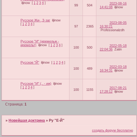
iljinow
[
1
2
3
4
]
2023-08-16
99
504
14:41:08
iljinow
Русское Жи- ,З-заг
iljinow
2023-08-05
[
1
2
3
4
]
97
2365
16:30:21
Professionalzdh
Русское "И" (иремельж -
иремельт)
iljinow
[
1
2
3
4
]
2022-05-18
100
500
22:04:36
Zatin
Русское "Й"
iljinow
[
1
2
3
4
]
2022-03-18
100
489
16:34:31
iljinow
Русское "И" (.. - иж)
iljinow
[
1
2
3
4
]
2017-08-21
100
1155
17:28:12
iljinow
Страница:
1
»
Новейшая доктрина
»
Ру "Е-Й"
создать форум бесплатно