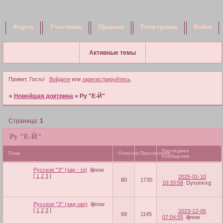
Форум
Участники
Правила
Регистрация
Войти
Активные темы
Привет, Гость!
Войдите
или
зарегистрируйтесь
.
»
Новейшая доктрина
»
Ру "Е-Й"
Страница:
1
Ру "Е-Й"
Последнее
Тема
Ответов
Просмотров
сообщение
Русское "З" (зар - зз)
iljinow
[
1
2
3
]
2025-01-10
80
1730
10:33:58
Dysonvxg
Русское "З" (зад-зап)
iljinow
[
1
2
3
]
2023-12-05
69
1145
07:04:55
iljinow