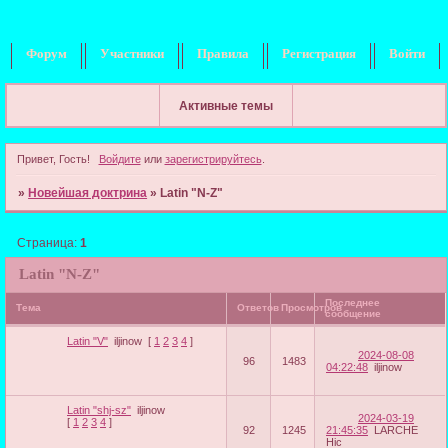
Форум
Участники
Правила
Регистрация
Войти
Активные темы
Привет, Гость!
Войдите
или
зарегистрируйтесь
.
»
Новейшая доктрина
»
Latin "N-Z"
Страница:
1
Latin "N-Z"
Последнее
Тема
Ответов
Просмотров
сообщение
Latin "V"
iljinow
[
1
2
3
4
]
2024-08-08
96
1483
04:22:48
iljinow
Latin "shj-sz"
iljinow
2024-03-19
[
1
2
3
4
]
92
1245
21:45:35
LARCHE
Hic