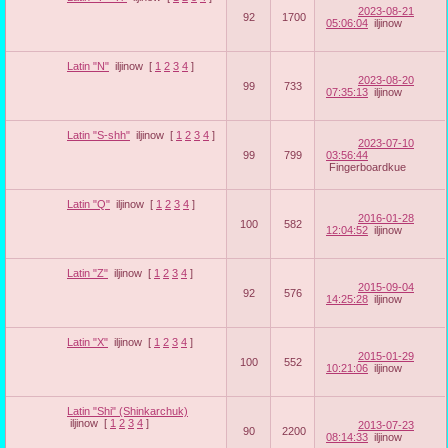
2023-08-21
92
1700
05:06:04
iljinow
Latin "N"
iljinow
[
1
2
3
4
]
2023-08-20
99
733
07:35:13
iljinow
Latin "S-shh"
iljinow
[
1
2
3
4
]
2023-07-10
99
799
03:56:44
Fingerboardkue
Latin "Q"
iljinow
[
1
2
3
4
]
2016-01-28
100
582
12:04:52
iljinow
Latin "Z"
iljinow
[
1
2
3
4
]
2015-09-04
92
576
14:25:28
iljinow
Latin "X"
iljinow
[
1
2
3
4
]
2015-01-29
100
552
10:21:06
iljinow
Latin "Shi" (Shinkarchuk)
iljinow
[
1
2
3
4
]
2013-07-23
90
2200
08:14:33
iljinow