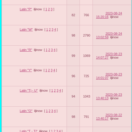
Latin "P"
iljinow
[
1
2
3
]
2023-08-24
82
766
15:20:16
iljinow
Latin "W"
iljinow
[
1
2
3
4
]
2023-08-24
98
2790
13:02:59
iljinow
Latin "R"
iljinow
[
1
2
3
4
]
2023-08-23
99
1069
14:07:27
iljinow
Latin "Y"
iljinow
[
1
2
3
4
]
2023-08-23
96
725
14:01:07
iljinow
Latin "Tj - U"
iljinow
[
1
2
3
4
]
2023-08-23
94
1043
13:40:13
iljinow
Latin "O"
iljinow
[
1
2
3
4
]
2023-08-22
98
791
13:40:17
iljinow
Latin "T - Ti"
iljinow
[
1
2
3
4
]