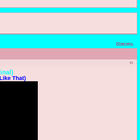
Ответить
91
inal)
Like That)