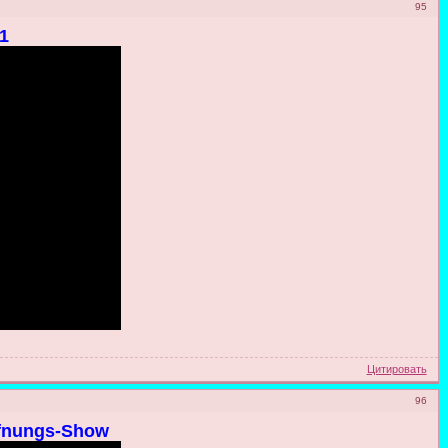
95
1
Цитировать
96
ffnungs-Show