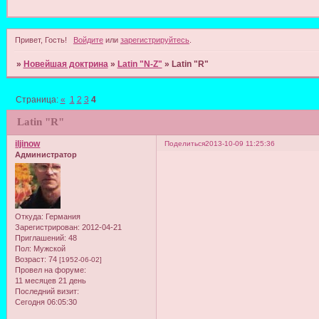
Привет, Гость!
Войдите
или
зарегистрируйтесь
.
»
Новейшая доктрина
»
Latin "N-Z"
»
Latin "R"
Страница:
«
1
2
3
4
Latin "R"
iljinow
Поделиться
2013-10-09 11:25:36
Администратор
Откуда:
Германия
Зарегистрирован
: 2012-04-21
Приглашений:
48
Пол:
Мужской
Возраст:
74
[1952-06-02]
Провел на форуме:
11 месяцев 21 день
Последний визит:
Сегодня 06:05:30