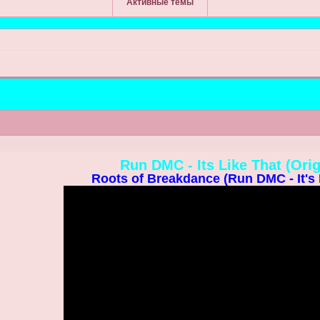
Активные темы
Run DMC - Its Like That (Orig
Roots of Breakdance (Run DMC - It's 