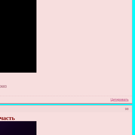
90683
Цитировать
98
 часть