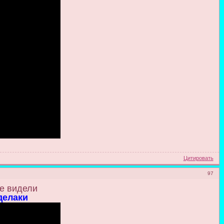
Цитировать
97
не видели
делаки