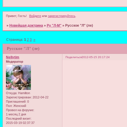
Привет, Гость!
Войдите
или
зарегистрируйтесь
.
»
Новейшая доктрина
»
Ру "Л-М"
»
Русское "Л" (ле)
Страница:
1
2
3
»
Русское "Л" (ле)
Nellytim
Поделиться
2012-05-15 20:17:24
Модератор
Откуда:
Hamilton
Зарегистрирован
: 2012-04-22
Приглашений:
0
Пол:
Женский
Провел на форуме:
1 месяц 2 дня
Последний визит:
2015-03-19 02:37:37