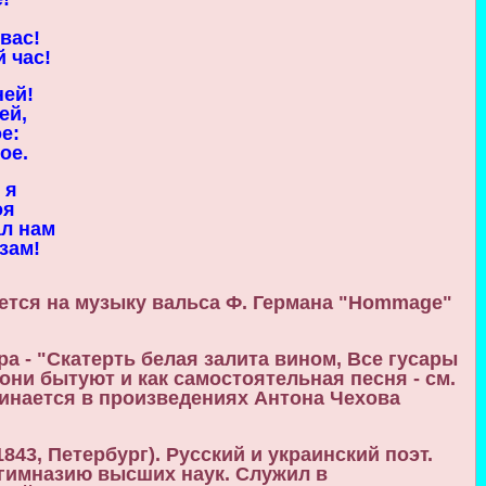
вас!
 час!
ней!
ей,
е:
ое.
 я
оя
ал нам
зам!
яется на музыку вальса Ф. Германа "Hommage"
а - "Скатерть белая залита вином, Все гусары
 они бытуют и как самостоятельная песня - см.
минается в произведениях Антона Чехова
843, Петербург). Русский и украинский поэт.
 гимназию высших наук. Служил в