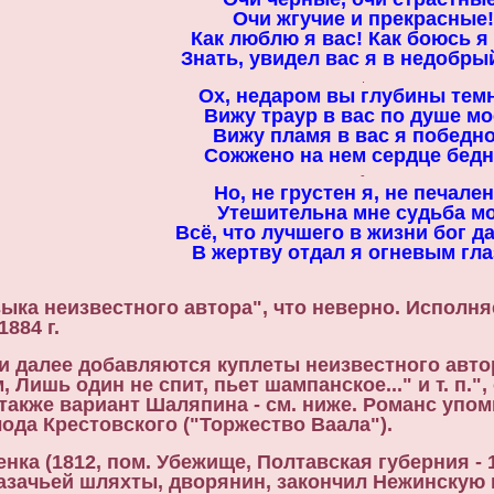
Очи жгучие и прекрасные!
Как люблю я вас! Как боюсь я 
Знать, увидел вас я в недобрый
.
Ох, недаром вы глубины тем
Вижу траур в вас по душе мо
Вижу пламя в вас я победно
Сожжено на нем сердце бедн
-
Но, не грустен я, не печален
Утешительна мне судьба м
Всё, что лучшего в жизни бог д
В жертву отдал я огневым гла
ыка неизвестного автора", что неверно. Исполн
1884 г.
ки далее добавляются куплеты неизвестного автор
Лишь один не спит, пьет шампанское..." и т. п.",
 также вариант Шаляпина - см. ниже. Романс упо
ода Крестовского ("Торжество Ваала").
ка (1812, пом. Убежище, Полтавская губерния - 1
азачьей шляхты, дворянин, закончил Нежинскую