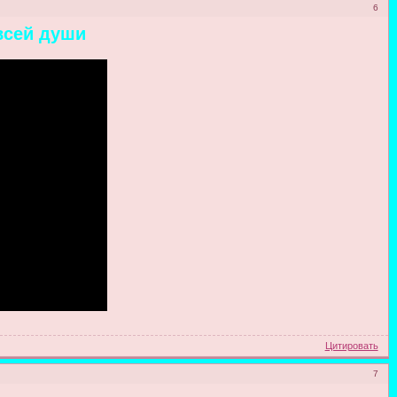
6
всей души
Цитировать
7