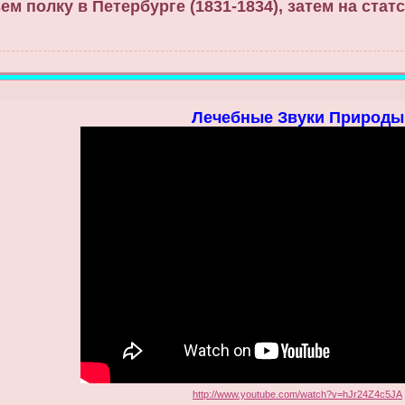
м полку в Петербурге (1831-1834), затем на ста
Лечебные Звуки Природы
http://www.youtube.com/watch?v=hJr24Z4c5JA