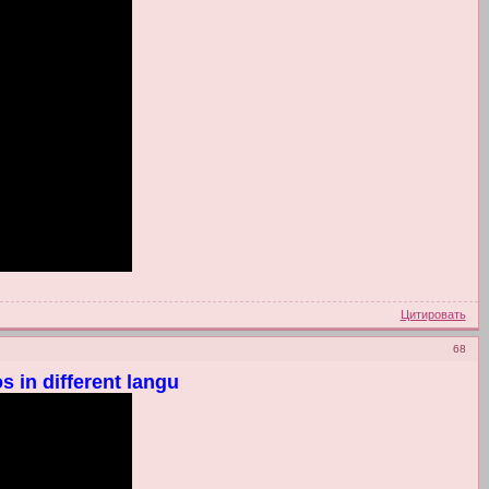
Цитировать
68
s in different langu