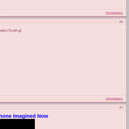
Цитировать
66
Цитировать
67
phone Imagined Now