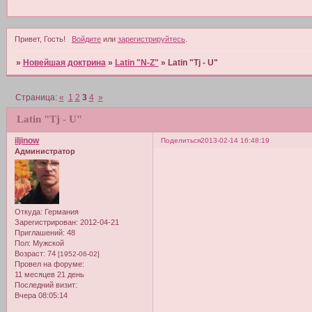
Привет, Гость!
Войдите
или
зарегистрируйтесь
.
»
Новейшая доктрина
»
Latin "N-Z"
»
Latin "Tj - U"
Страница:
«
1
2
3
4
»
Latin "Tj - U"
iljinow
Поделиться
2013-02-14 16:48:19
Администратор
Откуда:
Германия
Зарегистрирован
: 2012-04-21
Приглашений:
48
Пол:
Мужской
Возраст:
74
[1952-06-02]
Провел на форуме:
11 месяцев 21 день
Последний визит:
Вчера 08:05:14