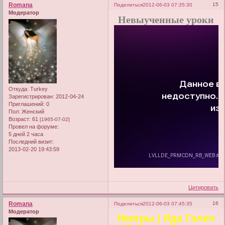
Romana
15
Поделиться
2012-06-03 07:35:30
Модератор
Невыученные уроки
Откуда:
Turkey
Зарегистрирован
: 2012-04-24
Приглашений:
0
Пол:
Женский
Возраст:
61
[1965-07-02]
Провел на форуме:
5 дней 2 часа
Последний визит:
2013-02-20 19:43:59
Цитировать
Romana
16
Поделиться
2012-06-03 07:45:35
Модератор
Неигры | Ида Галич