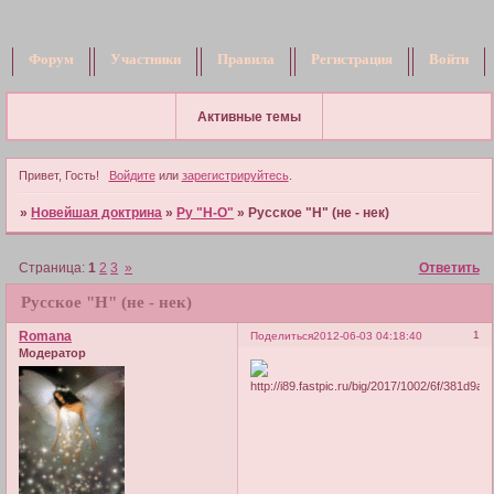
Форум
Участники
Правила
Регистрация
Войти
Активные темы
Привет, Гость!
Войдите
или
зарегистрируйтесь
.
»
Новейшая доктрина
»
Ру "Н-О"
»
Русское "Н" (не - нек)
Страница:
1
2
3
»
Ответить
Русское "Н" (не - нек)
Romana
1
Поделиться
2012-06-03 04:18:40
Модератор