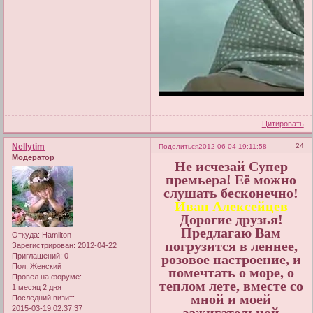
Цитировать
Nellytim
24
Поделиться
2012-06-04 19:11:58
Модератор
Не исчезай Супер
премьера! Еë можно
слушать бесконечно!
Иван Алексейцев
Дорогие друзья!
Предлагаю Вам
Откуда:
Hamilton
погрузится в леннее,
Зарегистрирован
: 2012-04-22
Приглашений:
0
розовое настроение, и
Пол:
Женский
помечтать о море, о
Провел на форуме:
теплом лете, вместе со
1 месяц 2 дня
мной и моей
Последний визит:
2015-03-19 02:37:37
зажигательной