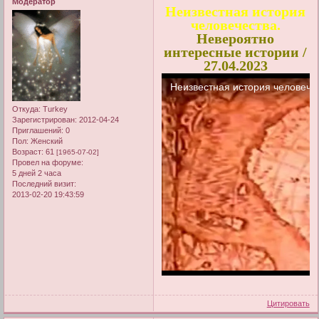
Модератор
Неизвестная история
человечества.
Невероятно
интересные истории /
27.04.2023
Откуда:
Turkey
Зарегистрирован
: 2012-04-24
Приглашений:
0
Пол:
Женский
Возраст:
61
[1965-07-02]
Провел на форуме:
5 дней 2 часа
Последний визит:
2013-02-20 19:43:59
Цитировать