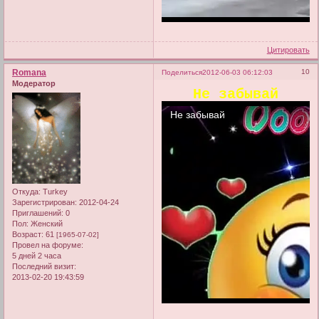
Цитировать
Romana
10
Поделиться
2012-06-03 06:12:03
Модератор
Не забывай
Откуда:
Turkey
Зарегистрирован
: 2012-04-24
Приглашений:
0
Пол:
Женский
Возраст:
61
[1965-07-02]
Провел на форуме:
5 дней 2 часа
Последний визит:
2013-02-20 19:43:59