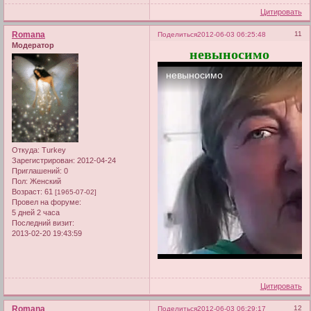
Цитировать
Romana
11
Поделиться
2012-06-03 06:25:48
Модератор
невыносимо
Откуда:
Turkey
Зарегистрирован
: 2012-04-24
Приглашений:
0
Пол:
Женский
Возраст:
61
[1965-07-02]
Провел на форуме:
5 дней 2 часа
Последний визит:
2013-02-20 19:43:59
Цитировать
Romana
12
Поделиться
2012-06-03 06:29:17