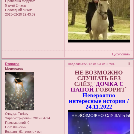
Провел на форуме:
5 дней 2 часа
Последний визит:
2013-02-20 19:43:59
Цитировать
Romana
5
Поделиться
2012-06-03 05:27:04
Модератор
НЕ ВОЗМОЖНО
СЛУШАТЬ БЕЗ
СЛЁЗ! `
ДОЧКА С
ПАПОЙ
ГОВОРИТ`
Невероятно
интересные истории /
24.11.2022
Откуда:
Turkey
Зарегистрирован
: 2012-04-24
Приглашений:
0
Пол:
Женский
Возраст:
61
[1965-07-02]