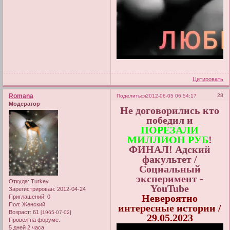
Цитировать
Romana
28
Поделиться
2012-06-05 06:54:17
Модератор
Не договорились кто
победил и
ПОРЕЗАЛИ
МИЛЛИОН РУБ
!
ФИНАЛ! Адский
факультет /
Социальный
эксперимент -
Откуда:
Turkey
YouTube
Зарегистрирован
: 2012-04-24
Невероятно
Приглашений:
0
Пол:
Женский
интересные истории /
Возраст:
61
[1965-07-02]
29.05.2023
Провел на форуме:
5 дней 2 часа