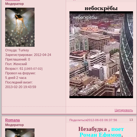
Модератор
небоскрёбы
Откуда:
Turkey
Зарегистрирован
: 2012-04-24
Приглашений:
0
Пол:
Женский
Возраст:
61
[1965-07-02]
Провел на форуме:
5 дней 2 часа
Последний визит:
2013-02-20 19:43:59
Цитировать
Romana
13
Поделиться
2012-06-03 06:37:56
Модератор
Незабудка ,
поет
Роман Ефимов
.