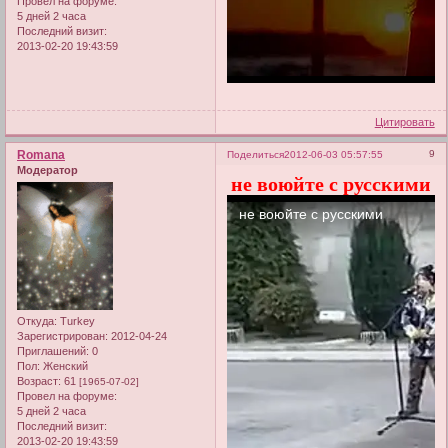
Провел на форуме:
5 дней 2 часа
Последний визит:
2013-02-20 19:43:59
Цитировать
Romana
9
Поделиться
2012-06-03 05:57:55
Модератор
не воюйте с русскими
Откуда:
Turkey
Зарегистрирован
: 2012-04-24
Приглашений:
0
Пол:
Женский
Возраст:
61
[1965-07-02]
Провел на форуме:
5 дней 2 часа
Последний визит:
2013-02-20 19:43:59