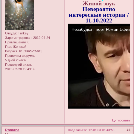
Живой звук
Невероятно
интересные истории /
11.10.2022
Откуда:
Turkey
Зарегистрирован
: 2012-04-24
Приглашений:
0
Пол:
Женский
Возраст:
61
[1965-07-02]
Провел на форуме:
5 дней 2 часа
Последний визит:
2013-02-20 19:43:59
Цитировать
Romana
14
Поделиться
2012-06-03 06:43:58