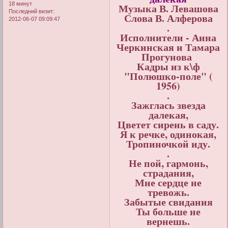
18 минут
Музыка В. Левашова
Последний визит:
Слова В. Алферова
2012-06-07 09:09:47
.
Исполнители - Анна
Черкинская и Тамара
Прогунова
Кадры из к\ф
"Полюшко-поле" (
1956)
.
Зажглась звезда
далекая,
Цветет сирень в саду.
Я к речке, одинокая,
Тропиночкой иду.
.
Не пой, гармонь,
страдания,
Мне сердце не
тревожь.
Забытые свидания
Ты больше не
вернешь.