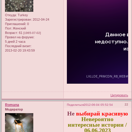
Откуда:
Turkey
Зарегистрирован
: 2012-04-24
Приглашений:
0
Пол:
Женский
Возраст:
61
[1965-07-02]
Провел на форуме:
5 дней 2 часа
Последний визит:
2013-02-20 19:43:59
Цитировать
Romana
22
Поделиться
2012-06-04 05:52:54
Модератор
Не
выбирай красивую
Невероятно
интересные истории /
06.06.2023