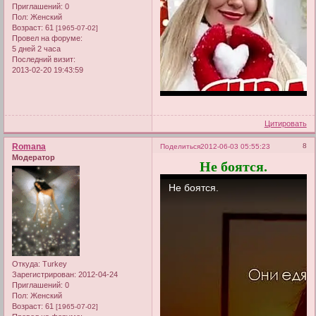
Приглашений:
0
Пол:
Женский
Возраст:
61
[1965-07-02]
Провел на форуме:
5 дней 2 часа
Последний визит:
2013-02-20 19:43:59
Цитировать
Romana
8
Поделиться
2012-06-03 05:55:23
Модератор
Не боятся.
Откуда:
Turkey
Зарегистрирован
: 2012-04-24
Приглашений:
0
Пол:
Женский
Возраст:
61
[1965-07-02]