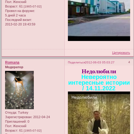
Пол:
Женский
Возраст:
61
[1965-07-02]
Провел на форуме:
5 дней 2 часа
Последний визит:
2013-02-20 19:43:59
Цитировать
Romana
4
Поделиться
2012-06-03 05:03:27
Модератор
Недолюбили
Невероятно
интересные истории
/ 14.11.2022
Откуда:
Turkey
Зарегистрирован
: 2012-04-24
Приглашений:
0
Пол:
Женский
Возраст:
61
[1965-07-02]