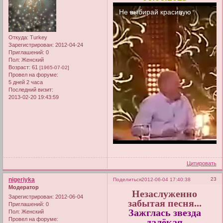
Откуда:
Turkey
Зарегистрирован
: 2012-04-24
Приглашений:
0
Пол:
Женский
Возраст:
61
[1965-07-02]
Провел на форуме:
5 дней 2 часа
Последний визит:
2013-02-20 19:43:59
Цитировать
nigeriyka
23
Поделиться
2012-06-04 17:40:38
Модератор
Незаслуженно
Зарегистрирован
: 2012-06-04
забытая песня...
Приглашений:
0
Зажглась звезда
Пол:
Женский
далёкая
Провел на форуме: