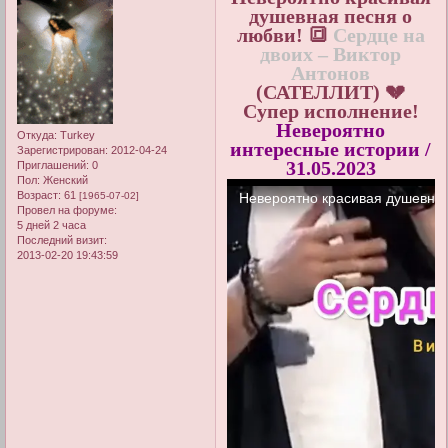
душевная песня о
любви! 🔳
Сердце на
двоих – Виктор
Антонов
(САТЕЛЛИТ) 💔
Супер исполнение!
Невероятно
Откуда:
Turkey
интересные истории /
Зарегистрирован
: 2012-04-24
31.05.2023
Приглашений:
0
Пол:
Женский
Возраст:
61
[1965-07-02]
Провел на форуме:
5 дней 2 часа
Последний визит:
2013-02-20 19:43:59